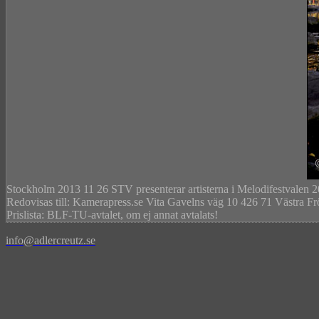
Stockholm 2013 11 26 STV presenterar artisterna i Melodi
Redovisas till: Kamerapress.se Vita Gavelns väg 10 426 71 Västra Frö
Prislista: BLF-TU-avtalet, om ej annat avtalats!
info@adlercreutz.se