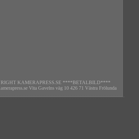
002 COPYRIGHT KAMERAPRESS.SE ****BETALBILD****
: Kamerapress.se Vita Gavelns väg 10 426 71 Västra Frölunda