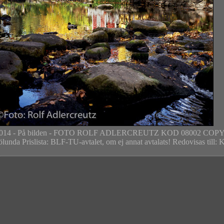
festvalen 2014 - På bilden - FOTO ROLF ADLERCREUTZ KOD 08
lunda Prislista: BLF-TU-avtalet, om ej annat avtalats! Redovisas till