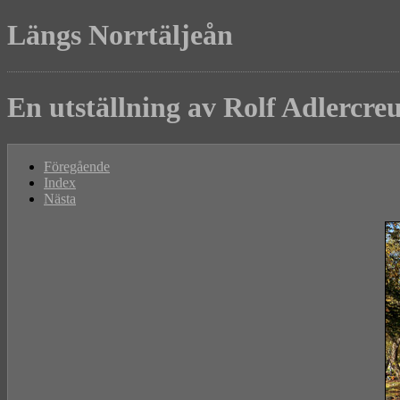
Längs Norrtäljeån
En utställning av Rolf Adlercre
Föregående
Index
Nästa